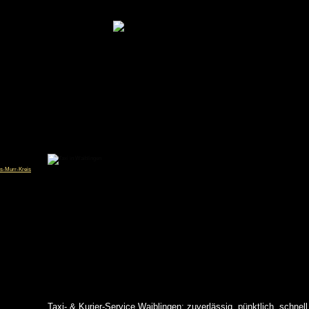
Taxi- & Kurier-Service Waiblingen: zuverlässig, pünktlich, schnell